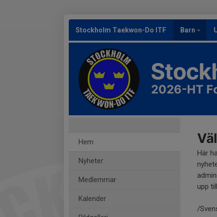
Stockholm Taekwon-Do ITF
Barn
Stock
2026-HT Fo
Väl
Hem
Här h
Nyheter
nyhete
admini
Medlemmar
upp til
Kalender
/Sven