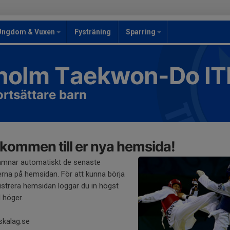
Ungdom & Vuxen
Fysträning
Sparring
holm Taekwon-Do IT
rtsättare barn
kommen till er nya hemsida!
amnar automatiskt de senaste
rna på hemsidan. För att kunna börja
strera hemsidan loggar du in högst
l höger.
skalag.se