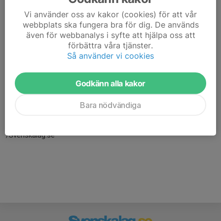
Vi använder oss av kakor (cookies) för att vår
webbplats ska fungera bra för dig. De används
även för webbanalys i syfte att hjälpa oss att
förbättra våra tjänster.
Så använder vi cookies
Godkänn alla kakor
Här hamnar automatiskt de senaste nyheterna på hemsidan. För
att kunna börja administrera hemsidan loggar du in högst upp till
Bara nödvändiga
höger.
/Svenskalag.se