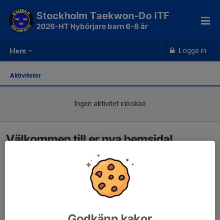
Stockholm Taekwon-Do ITF
2026-HT Nybörjare barn 6-8 år
Logga in
Hem
Aktiviteter
Ingen aktivitet inbokad
Välkommen till er nya hemsida!
Godkänn kakor