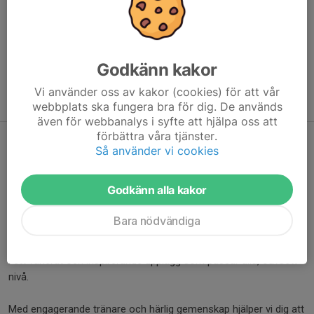
Godkänn kakor
Vi använder oss av kakor (cookies) för att vår
För Vuxna och ungdomar från 13 år uppåt
webbplats ska fungera bra för dig. De används
även för webbanalys i syfte att hjälpa oss att
förbättra våra tjänster.
FYS – Träning för en starkare vardag!
Så använder vi cookies
Godkänn alla kakor
FYS kombinerar
styrka,
Bara nödvändiga
kondition och
rörlighet
i ett varierat och inspirerande upplägg som passar alla, oavsett
nivå.
Med engagerande tränare och härlig gemenskap hjälper vi dig att