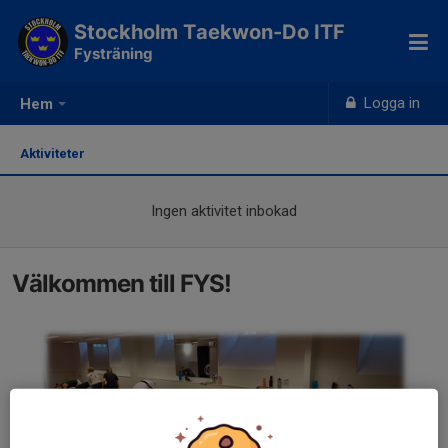
Stockholm Taekwon-Do ITF
Fysträning
Logga in
Hem
Aktiviteter
Ingen aktivitet inbokad
Välkommen till FYS!