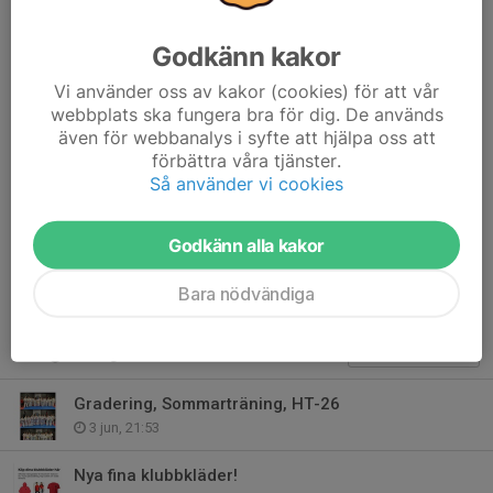
Grad
Vikt - yngre juniorer, juniorer, seniorer
Godkänn kakor
Längd - Yngre miniorer, miniorer, kadetter
Vi använder oss av kakor (cookies) för att vår
Grenar:
webbplats ska fungera bra för dig. De används
även för webbanalys i syfte att hjälpa oss att
(välj vilken gren av sporten vill du tävla i)
förbättra våra tjänster.
Mönster
Så använder vi cookies
Sparring
Dela nyhet
Godkänn alla kakor
Bara nödvändiga
Tidigare nyheter
Gradering, Sommarträning, HT-26
3 jun, 21:53
Nya fina klubbkläder!