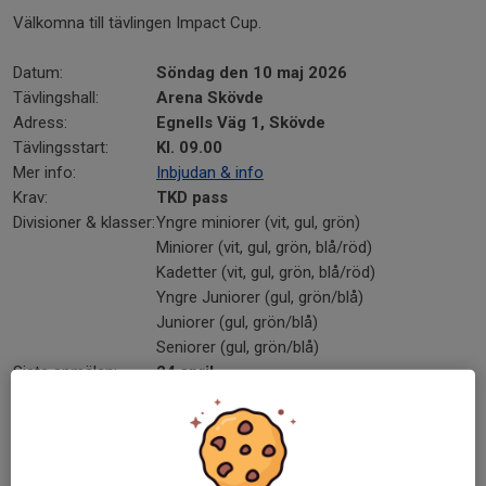
Välkomna till tävlingen Impact Cup.
Datum:
Söndag den 10 maj 2026
Tävlingshall:
Arena Skövde
Adress:
Egnells Väg 1, Skövde
Tävlingsstart:
Kl. 09.00
Mer info:
Inbjudan & info
Krav:
TKD pass
Divisioner & klasser:
Yngre miniorer (vit, gul, grön)
Miniorer (vit, gul, grön, blå/röd)
Kadetter (vit, gul, grön, blå/röd)
Yngre Juniorer (gul, grön/blå)
Juniorer (gul, grön/blå)
Seniorer (gul, grön/blå)
Sista anmälan:
24 april
Anmälan skickas till:
kontakt@stockholm-taekwondo.se
Vid anmälan ange:
Namn och efternam
TKD pass nummer
Födelsedatum